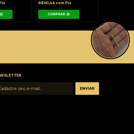
R$67,92
com
P
Pix
R$161,46
com
Pix
COMPRAR
WSLETTER