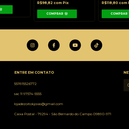
R$98,82
com
Pix
R$118,80
com
COMPRAR
COMPRAR
ENTRE EM CONTATO
NE
5511915526772
sac 11 97574-5555
lojadezoitokjoias@gmail.com
Caixa Postal - 79294 - São Bernardo do Campo 09890-971