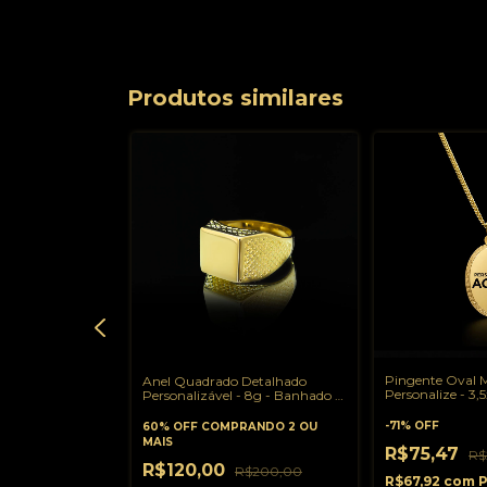
Produtos similares
Pingente Oval M
por 1 com
Anel Quadrado Detalhado
Personalize - 3,
nalizável (1mm)
Personalizável - 8g - Banhado a
Banhado a Ouro
Banhado a Ouro
Ouro 18K
-
71
%
OFF
ANDO 2 OU
60% OFF
COMPRANDO 2 OU
MAIS
R$75,47
R$
R$120,00
R$339,00
R$200,00
R$67,92
com
P