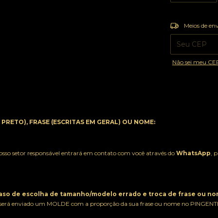
Entregas para o
Meios de en
Não sei meu CE
PRETO), FRASE (ESCRITAS EM GERAL) OU NOME:
osso setor responsável entrará em contato com você através do
WhatsApp
, 
so de escolha de tamanho/modelo errado e troca de frase ou no
ão, será enviado um MOLDE com a proporção da sua frase ou nome no PINGENT