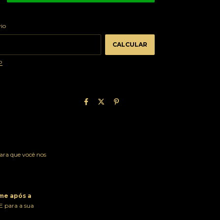
ALTERAR CEP
 CEP:
vio
CALCULAR
P
para que você nos
me após a
E para a sua