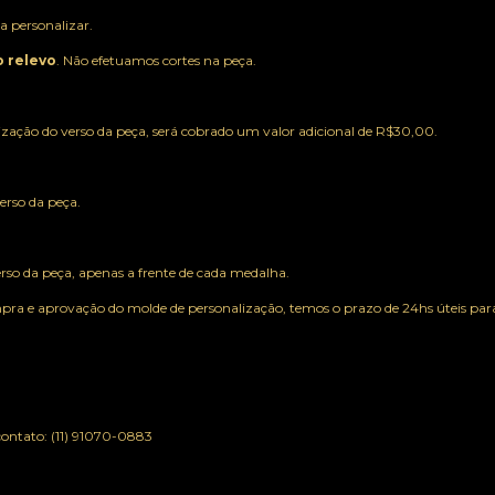
a personalizar.
o relevo
. Não efetuamos cortes na peça.
lização do verso da peça, será cobrado um valor adicional de R$30,00.
rso da peça.
so da peça, apenas a frente de cada medalha.
ra e aprovação do molde de personalização, temos o prazo de 24hs úteis para
ontato: (11) 91070-0883