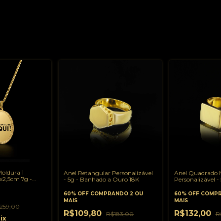
oldura 1
Anel Retangular Personalizável
Anel Quadrado 
5x2,5cm 7g -
- 5g - Banhado a Ouro 18K
Personalizável -
 18K
Ouro 18K
60% OFF
COMPRANDO 2 OU
60% OFF
COMPR
MAIS
MAIS
259,00
R$109,80
R$132,00
R$183,00
R
ix