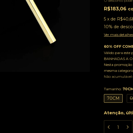
O desconto pode
R$183,06
c
5
x
de
R$40,6
10% de desco
Ver mais detalhe
60% OFF COMP
Válido para este
BANHADAS A OU
Nesta promoção 
mesma categoria
Não acumulável
Tamanho:
70C
70CM
6
Atenção, últ