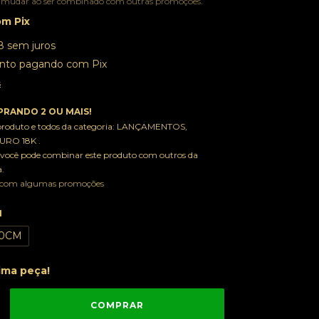
 mudar ao ser combinado com outras promoções.
om
Pix
8
sem juros
nto
pagando com Pix
s
RANDO 2 OU MAIS!
 produto e todos da categoria: LANÇAMENTOS,
RO 18K .
você pode combinar este produto com outros da
.
 com algumas promoções
M
0CM
ima peça!