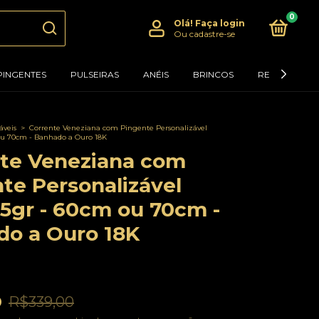
0
Olá!
Faça login
Ou cadastre-se
PINGENTES
PULSEIRAS
ANÉIS
BRINCOS
RELÓGIOS
áveis
>
Corrente Veneziana com Pingente Personalizável
ou 70cm - Banhado a Ouro 18K
te Veneziana com
te Personalizável
5gr - 60cm ou 70cm -
o a Ouro 18K
0
R$339,00