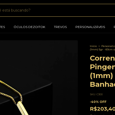
TES
ÓCULOS DEZOITOK
TREVOS
PERSONALIZÁVEIS
Início
>
Personaliz
(1mm) 5gr - 60cm 
Corren
Pingen
(1mm) 
Banhad
SKU:
C300
-
40
%
OFF
R$203,4