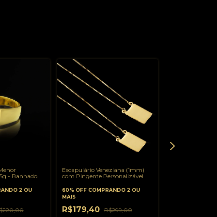
Menor
Escapulário Veneziana (1mm)
Pingente Redond
 5g - Banhado a
com Pingente Personalizável
2,5cm - Banhado
(1x1,5cm) - 60cm ou 70cm 5g -
Banhado a Ouro 18K
ANDO 2 OU
60% OFF
COMPRANDO 2 OU
-
67
%
OFF
MAIS
R$75,47
R$
R$179,40
$220,00
R$299,00