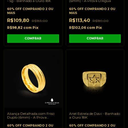
- 5g - Banhado a Ouro 18K
(6mm) - A Prova D'Água
60% OFF
COMPRANDO 2 OU
60% OFF
COMPRANDO 2 OU
MAIS
MAIS
R$109,80
R$113,40
R$183,00
R$189,00
R$98,82
com
Pix
R$102,06
com
Pix
COMPRAR
COMPRAR
Aliança Detalhada com Friso
Anel Estrela de Davi - Banhado
Duplo (6mm) - A Prova
a Ouro 18K
D'Água
60% OFF
COMPRANDO 2 OU
60% OFF
COMPRANDO 2 OU