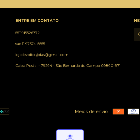
ENTRE EM CONTATO
NE
5511915526772
sac 11 97574-5555
lojadezoitokjoias@gmail.com
Caixa Postal - 79294 - São Bernardo do Campo 09890-971
Meios de envio