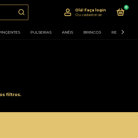
0
Olá!
Faça login
Ou cadastre-se
PINGENTES
PULSEIRAS
ANÉIS
BRINCOS
RELÓGIOS
 filtros.