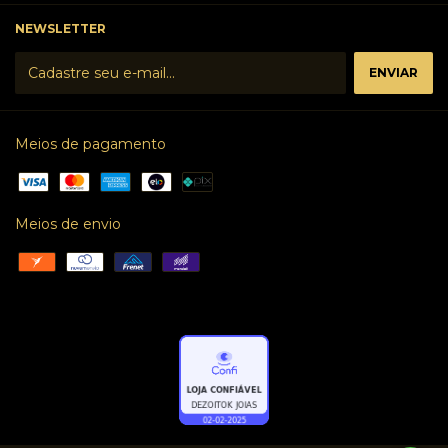
NEWSLETTER
Meios de pagamento
Meios de envio