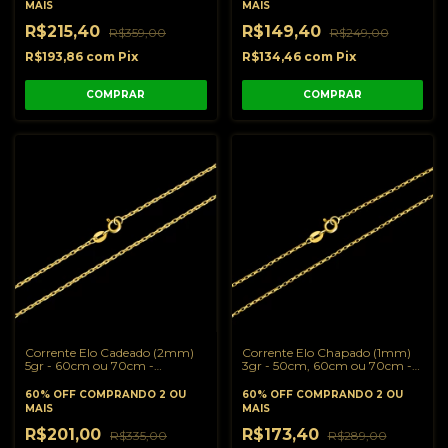
MAIS
MAIS
R$215,40
R$149,40
R$359,00
R$249,00
R$193,86
com
Pix
R$134,46
com
Pix
COMPRAR
COMPRAR
Corrente Elo Cadeado (2mm)
Corrente Elo Chapado (1mm)
5gr - 60cm ou 70cm -
3gr - 50cm, 60cm ou 70cm -
Banhado a Ouro 18K
Banhado a Ouro 18K
60% OFF
COMPRANDO 2 OU
60% OFF
COMPRANDO 2 OU
MAIS
MAIS
R$201,00
R$173,40
R$335,00
R$289,00