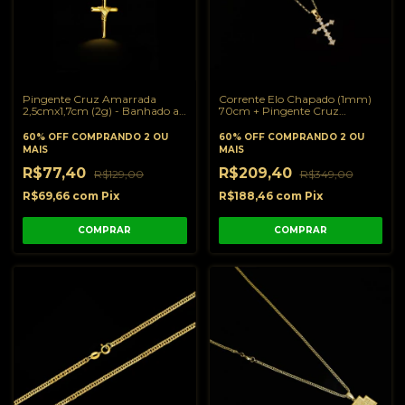
Pingente Cruz Amarrada
Corrente Elo Chapado (1mm)
2,5cmx1,7cm (2g) - Banhado a
70cm + Pingente Cruz
Ouro 18k
Detalhado Cravejado 2x1,5cm -
C0001/ PG489
60% OFF
COMPRANDO 2 OU
60% OFF
COMPRANDO 2 OU
MAIS
MAIS
R$77,40
R$209,40
R$129,00
R$349,00
R$69,66
com
Pix
R$188,46
com
Pix