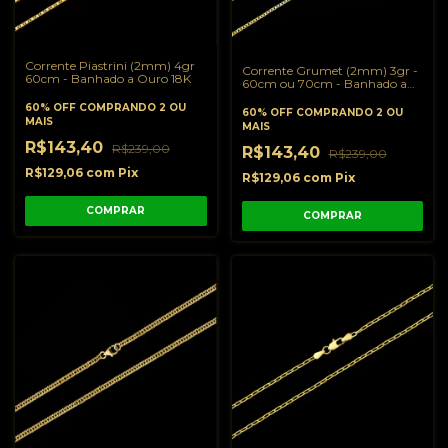
Corrente Piastrini (2mm) 4gr
Corrente Grumet (2mm) 3gr -
60cm - Banhado a Ouro 18K
60cm ou 70cm - Banhado a
Ouro 18K
60% OFF
COMPRANDO 2 OU
60% OFF
COMPRANDO 2 OU
MAIS
MAIS
R$143,40
R$239,00
R$143,40
R$239,00
R$129,06
com
Pix
R$129,06
com
Pix
COMPRAR
COMPRAR