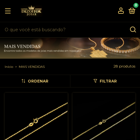
0
28 produtos
Início
>
MAIS VENDIDAS
ORDENAR
FILTRAR