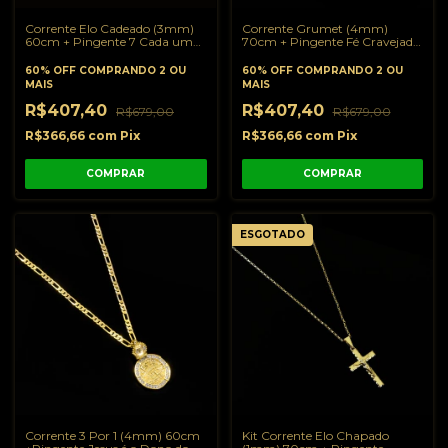
Corrente Elo Cadeado (3mm)
Corrente Grumet (4mm)
60cm + Pingente 7 Cada um
70cm + Pingente Fé Cravejado
com a sua Sorte Cravejado
2,5cm - C0022/PG133
2,5cmx2cm - C124/PG123
60% OFF
COMPRANDO 2 OU
60% OFF
COMPRANDO 2 OU
MAIS
MAIS
R$407,40
R$407,40
R$679,00
R$679,00
R$366,66
com
Pix
R$366,66
com
Pix
ESGOTADO
Corrente 3 Por 1 (4mm) 60cm
Kit Corrente Elo Chapado