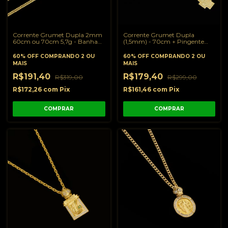
Corrente Grumet Dupla 2mm
Corrente Grumet Dupla
60cm ou 70cm 5,7g - Banhado
(1,5mm) - 70cm + Pingente
a Ouro 18k
Cruz Quadrada Escrita Jesus -
2x1,7cm C253/PG200
60% OFF
COMPRANDO 2 OU
60% OFF
COMPRANDO 2 OU
MAIS
MAIS
R$191,40
R$179,40
R$319,00
R$299,00
R$172,26
com
Pix
R$161,46
com
Pix
COMPRAR