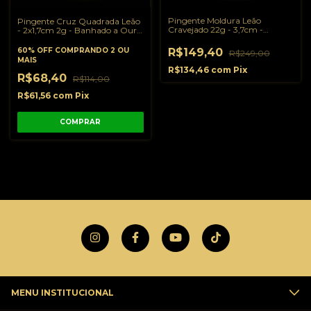
Pingente Moldura Leão
Pingente Cruz Quadrada Leão
Cravejado 22g - 3,7cm -
- 2x1,7cm 2g - Banhado a Ouro
Banhado a Ouro 18K
18K
60% OFF
COMPRANDO 2 OU
R$149,40
R$249,00
MAIS
R$134,46
com
Pix
R$68,40
R$114,00
R$61,56
com
Pix
MENU INSTITUCIONAL