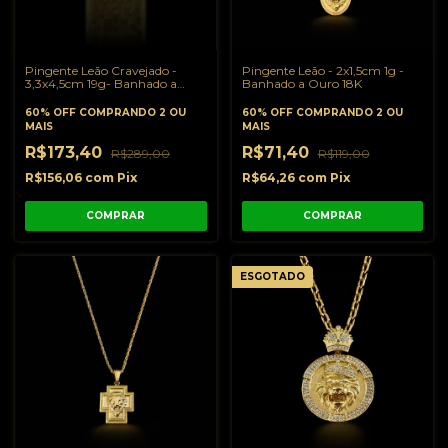
Pingente Leão Cravejado -
Pingente Leão - 2x1,5cm 1g -
3,3x4,5cm 19g- Banhado a
Banhado a Ouro 18K
Ouro 18K
60% OFF
COMPRANDO 2 OU
60% OFF
COMPRANDO 2 OU
MAIS
MAIS
R$173,40
R$71,40
R$289,00
R$119,00
R$156,06
com
Pix
R$64,26
com
Pix
ESGOTADO