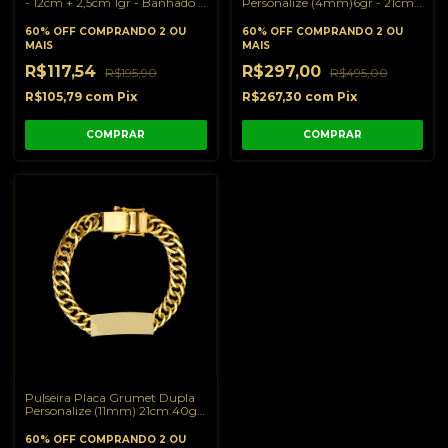
- 12cm + 2,5cm 1gr - Banhado a
Personalize (4mm)6gr - 21cm -
Ouro 18K
Banhado a Ouro 18K
60% OFF
COMPRANDO 2 OU
60% OFF
COMPRANDO 2 OU
MAIS
MAIS
R$117,54
R$297,00
R$195,90
R$495,00
R$105,79
com
Pix
R$267,30
com
Pix
Pulseira Placa Grumet Dupla
Personalize (11mm) 21cm 40g -
Banhado a Ouro 18k
60% OFF
COMPRANDO 2 OU