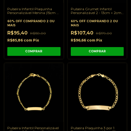
Pulseira Infantil Plaquinha
Pulseira Grumet Infantil
Personalizável Menina (15cm +
Personalizável 2 - 13cm + 2cm -
3cm Extensor)- Banhado a
Banhado a Ouro 18K
Ouro 18K
60% OFF
COMPRANDO 2 OU
60% OFF
COMPRANDO 2 OU
MAIS
MAIS
R$95,40
R$107,40
R$159,00
R$179,00
R$85,86
com
Pix
R$96,66
com
Pix
Pulseira Infantil Personalizável
Pulseira Plaquinha 3 por 1