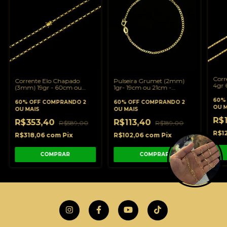
Corr
Corrente Elo Chapado
Pulseira Grumet (2mm)
4gr 
(3mm) 19gr - 60cm ou
1gr- 19cm ou 21cm -
Ouro
70cm - Banhado a Ouro
Banhado a Ouro 18K
60%
18K
60% OFF
COMPRANDO 2
60% OFF
COMPRANDO 2
OU M
OU MAIS
OU MAIS
R$
R$353,40
R$113,40
R$589,00
R$189,00
R$1
R$318,06
com
Pix
R$102,06
com
Pix
COMPRAR
COMPRAR