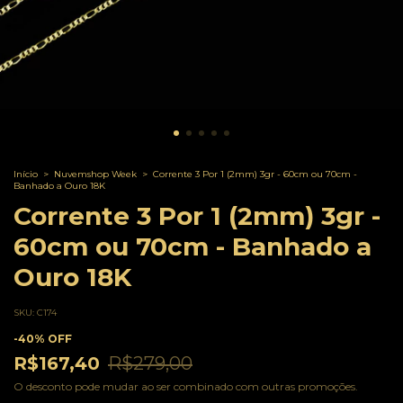
Início
>
Nuvemshop Week
>
Corrente 3 Por 1 (2mm) 3gr - 60cm ou 70cm -
Banhado a Ouro 18K
Corrente 3 Por 1 (2mm) 3gr -
60cm ou 70cm - Banhado a
Ouro 18K
SKU:
C174
-
40
%
OFF
R$167,40
R$279,00
O desconto pode mudar ao ser combinado com outras promoções.