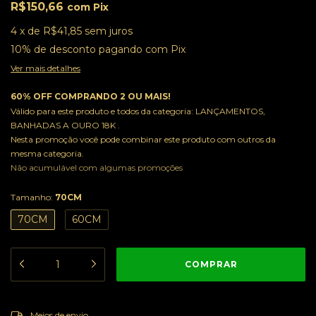
R$150,66
com
Pix
4
x
de
R$41,85
sem juros
10% de desconto
pagando com Pix
Ver mais detalhes
60% OFF COMPRANDO 2 OU MAIS!
Válido para este produto e todos da categoria: LANÇAMENTOS,
BANHADAS A OURO 18K .
Nesta promoção você pode combinar este produto com outros da
mesma categoria.
Não acumulável com algumas promoções
Tamanho:
70CM
70CM
60CM
ALTERAR CEP
Entregas para o CEP:
Meios de envio