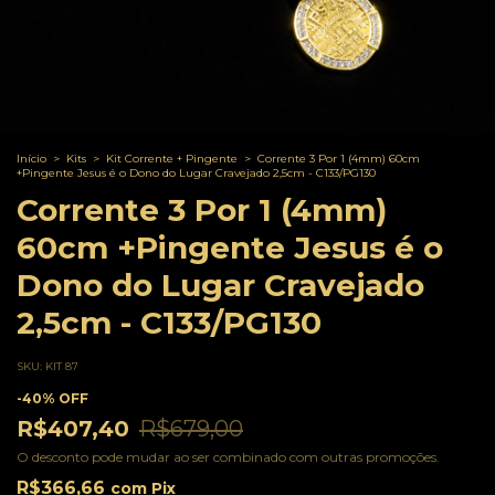
Início
>
Kits
>
Kit Corrente + Pingente
>
Corrente 3 Por 1 (4mm) 60cm
+Pingente Jesus é o Dono do Lugar Cravejado 2,5cm - C133/PG130
Corrente 3 Por 1 (4mm)
60cm +Pingente Jesus é o
Dono do Lugar Cravejado
2,5cm - C133/PG130
SKU:
KIT 87
-
40
%
OFF
R$407,40
R$679,00
O desconto pode mudar ao ser combinado com outras promoções.
R$366,66
com
Pix