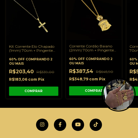
Corrente Cordão Baiano
Kit Corrente Elo Chapado
Corr
(2mm) 70cm + Pingente
(1mm) 70cm + Pingente
70cm
777 Detalhado Cravejado
Pingente Cruz com Jesus
Crav
2,5cmx2cm - C0006/PG121
Detalhado - C0001/PG120
C00
60% OFF
COMPRANDO 2
60% OFF
COMPRANDO 2
60%
OU MAIS
OU MAIS
OU M
R$387,54
R$203,40
R$
R$645,90
R$339,00
R$348,79
com
Pix
R$183,06
com
Pix
R$4