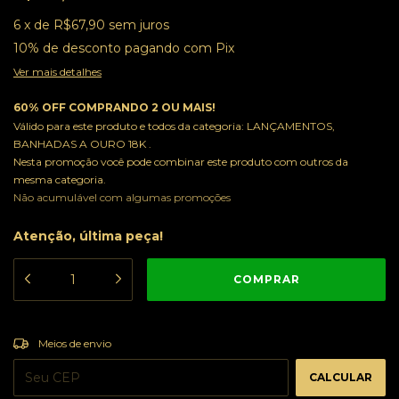
6
x
de
R$67,90
sem juros
10% de desconto
pagando com Pix
Ver mais detalhes
60% OFF COMPRANDO 2 OU MAIS!
Válido para este produto e todos da categoria: LANÇAMENTOS,
BANHADAS A OURO 18K .
Nesta promoção você pode combinar este produto com outros da
mesma categoria.
Não acumulável com algumas promoções
Atenção, última peça!
ALTERAR CEP
Entregas para o CEP:
Meios de envio
CALCULAR