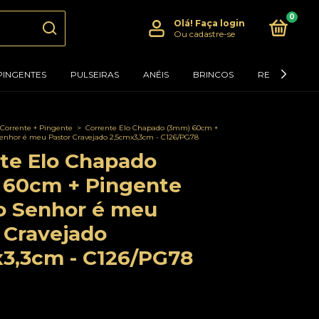
0
Olá!
Faça login
Ou cadastre-se
PINGENTES
PULSEIRAS
ANÉIS
BRINCOS
RELÓGIOS
 Corrente + Pingente
>
Corrente Elo Chapado (3mm) 60cm +
Senhor é meu Pastor Cravejado 2,5cmx3,3cm - C126/PG78
te Elo Chapado
 60cm + Pingente
 o Senhor é meu
 Cravejado
3,3cm - C126/PG78