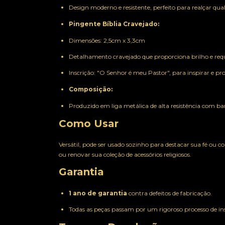
Design moderno e resistente, perfeito para realçar qua
Pingente Bíblia Cravejado:
Dimensões: 2,5cm x 3,3cm
Detalhamento cravejado que proporciona brilho e req
Inscrição: "O Senhor é meu Pastor", para inspirar e pr
Composição:
Produzido em liga metálica de alta resistência com b
Como Usar
Versátil, pode ser usado sozinho para destacar sua fé ou 
ou renovar sua coleção de acessórios religiosos.
Garantia
1 ano de garantia
contra defeitos de fabricação.
Todas as peças passam por um rigoroso processo de i