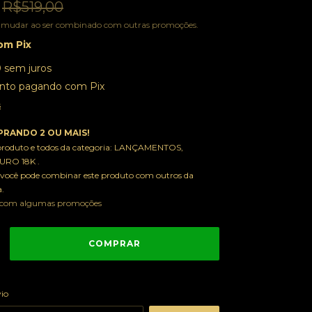
R$519,00
 mudar ao ser combinado com outras promoções.
om
Pix
0
sem juros
nto
pagando com Pix
s
RANDO 2 OU MAIS!
 produto e todos da categoria: LANÇAMENTOS,
RO 18K .
você pode combinar este produto com outros da
.
 com algumas promoções
ALTERAR CEP
 CEP:
vio