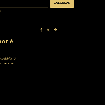
CALCULAR
P
hor é
te Bíblia "O
 a dia ou em