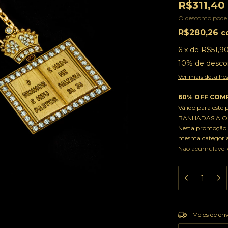
R$311,40
O desconto pode
R$280,26
c
6
x
de
R$51,9
10% de desco
Ver mais detalhe
60% OFF COMP
Válido para este
BANHADAS A OU
Nesta promoção 
mesma categoria
Não acumulável
Entregas para o
Meios de en