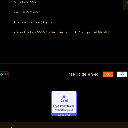
5511915526772
sac 11 97574-5555
lojadezoitokjoias@gmail.com
Caixa Postal - 79294 - São Bernardo do Campo 09890-971
Meios de envio