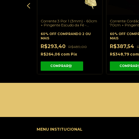
 1 (4mm) 60cm
Corrente 3 Por 1 (3mm) - 60cm
Corrente Cordã
 é o Dono do
+ Pingente Escudo da Fé -
70cm + Pingent
o 2,5cm -
3x2,5cm C120/PG147
Cravejado 2,5c
C0006/PG121
ANDO 2 OU
60% OFF
COMPRANDO 2 OU
60% OFF
COMPR
MAIS
MAIS
R$293,40
R$387,54
R$679,00
R$489,00
Pix
R$264,06
com
Pix
R$348,79
co
MENU INSTITUCIONAL