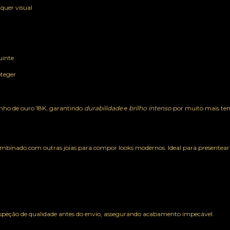
lquer visual
uinte
oteger
anho de ouro 18K, garantindo
durabilidade
e
brilho intenso
por muito mais t
combinado com outras joias para compor looks modernos. Ideal para presentear 
nspeção de qualidade antes do envio, assegurando acabamento impecável.