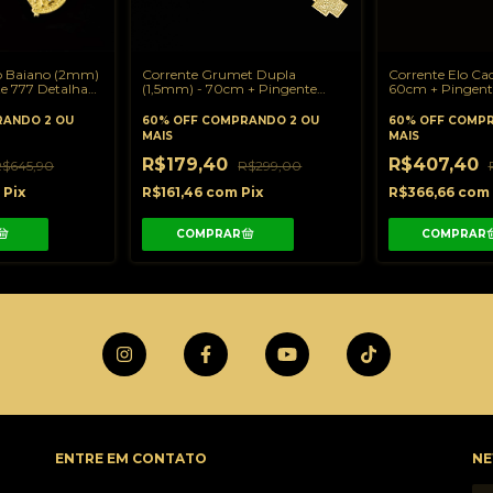
o Baiano (2mm)
Corrente Grumet Dupla
Corrente Elo C
e 777 Detalhado
(1,5mm) - 70cm + Pingente
60cm + Pingent
mx2cm -
Cruz Quadrada Escrita Jesus -
com a sua Sorte
2x1,7cm C253/PG200
2,5cmx2cm - C1
ANDO 2 OU
60% OFF
COMPRANDO 2 OU
60% OFF
COMPR
MAIS
MAIS
R$179,40
R$407,40
R$645,90
R$299,00
m
Pix
R$161,46
com
Pix
R$366,66
com
ENTRE EM CONTATO
NE