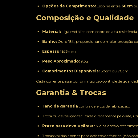
Opções de Comprimento:
Escolha entre
60cm
o
Composição e Qualidade
Material:
Liga metálica com cobre de alta resistência
Banho:
Ouro 18K, proporcionando maior proteção co
Espessura:
3mm
Peso Aproximado:
9,5g
Comprimentos Disponíveis:
60cm ou 70cm
Cada corrente passa por um rigoroso controle de qualida
Garantia & Trocas
1 ano de garantia
contra defeitos de fabricação.
Troca ou devolução facilitada diretamente pelo site, u
Prazo para devolução:
até 7 dias após o recebimen
Trocas válidas apenas para defeitos de fábrica (não co