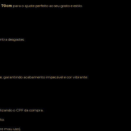
u
70cm
para o ajuste perfeito ao seu gosto e estilo.
ntra desgastes
de, garantindo acabamento impecável e cor vibrante.
tilizando o CPF da compra.
to.
bre mau uso).