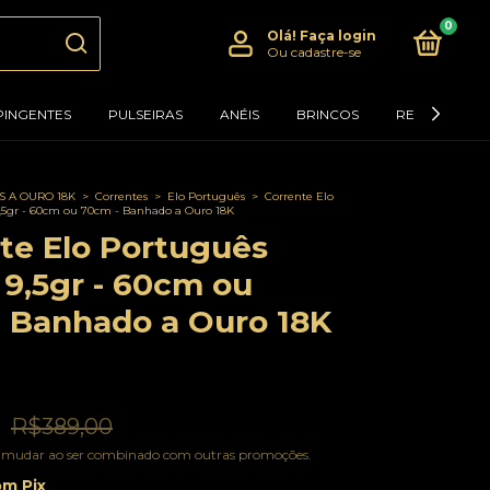
0
Olá!
Faça login
Ou cadastre-se
PINGENTES
PULSEIRAS
ANÉIS
BRINCOS
RELÓGIOS
 A OURO 18K
>
Correntes
>
Elo Português
>
Corrente Elo
,5gr - 60cm ou 70cm - Banhado a Ouro 18K
te Elo Português
9,5gr - 60cm ou
 Banhado a Ouro 18K
0
R$389,00
 mudar ao ser combinado com outras promoções.
om
Pix