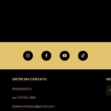
ENTRE EM CONTATO
NE
5511915526772
sac 11 97574-5555
lojadezoitokjoias@gmail.com