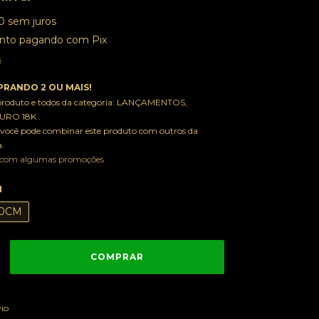
0
sem juros
nto
pagando com Pix
s
RANDO 2 OU MAIS!
 produto e todos da categoria: LANÇAMENTOS,
RO 18K .
você pode combinar este produto com outros da
.
 com algumas promoções
M
0CM
ALTERAR CEP
 CEP:
vio