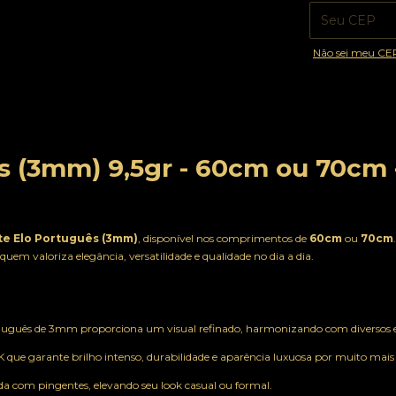
Não sei meu CE
s (3mm) 9,5gr - 60cm ou 70cm 
te Elo Português (3mm)
, disponível nos comprimentos de
60cm
ou
70cm
quem valoriza elegância, versatilidade e qualidade no dia a dia.
rtuguês de 3mm proporciona um visual refinado, harmonizando com diversos est
que garante brilho intenso, durabilidade e aparência luxuosa por muito mai
da com pingentes, elevando seu look casual ou formal.