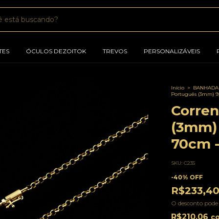
TES
ÓCULOS DEZOITOK
TREVOS
PERSONALIZÁVEIS
Início
>
BANHADAS
Português (3mm) 9
Corren
(3mm) 
70cm -
SKU:
C235
-
40
%
OFF
R$233,4
O desconto pode
R$210,06
c