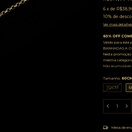
6
x
de
R$38,9
10% de desco
Ver mais detalhe
60% OFF COMP
Válido para este
BANHADAS A OU
Nesta promoção 
mesma categoria
Não acumulável
Tamanho:
60C
70CM
6
Entregas para o
Meios de en