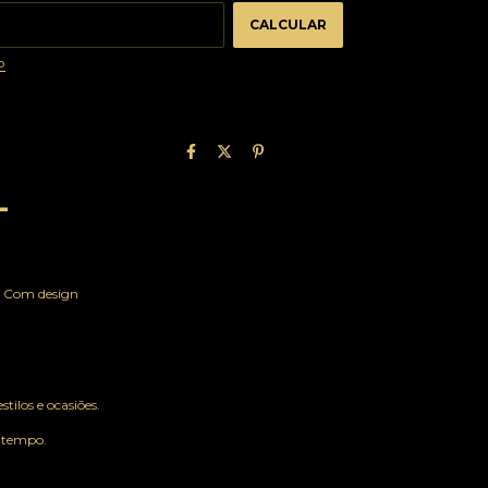
CALCULAR
P
-
. Com design
ilos e ocasiões.
s tempo.