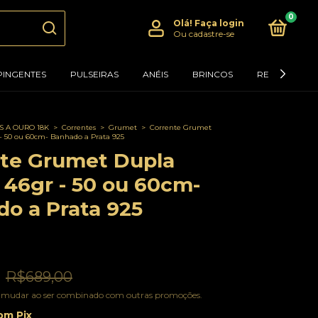
0
Olá!
Faça login
Ou cadastre-se
PINGENTES
PULSEIRAS
ANÉIS
BRINCOS
RELÓGIOS
 A OURO 18K
>
Correntes
>
Grumet
>
Corrente Grumet
- 50 ou 60cm- Banhado a Prata 925
nte Grumet Dupla
46gr - 50 ou 60cm-
o a Prata 925
R$689,00
 mudar ao ser combinado com outras promoções.
om
Pix