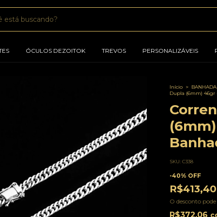
TES
ÓCULOS DEZOITOK
TREVOS
PERSONALIZÁVEIS
Início
>
BANHADAS
Dupla (6mm) 46gr 
Corre
(6mm) 
Banhad
SKU:
C338
-
40
%
OFF
R$413,40
O desconto pode
R$372,06
c