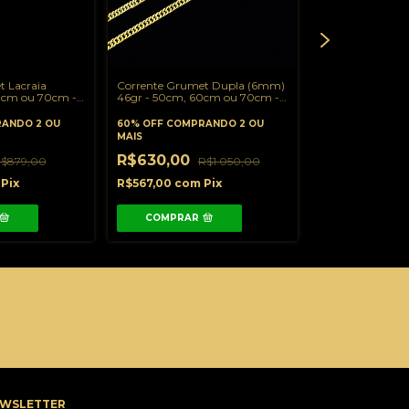
 Lacraia
Corrente Grumet Dupla (6mm)
Corrente Grume
0cm ou 70cm -
46gr - 50cm, 60cm ou 70cm -
Especial Nossa 
 18K
Banhado a Ouro 18K
60cm ou 70cm -
ANDO 2 OU
60% OFF
COMPRANDO 2 OU
Ouro 18K
60% OFF
COMPR
MAIS
MAIS
R$630,00
$879,00
R$1.050,00
R$714,00
R
Pix
R$567,00
com
Pix
R$642,60
com
COMPRAR
COMPRAR
WSLETTER