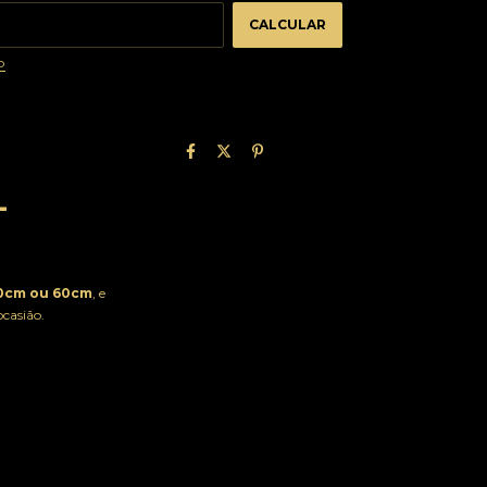
CALCULAR
P
-
0cm ou 60cm
, e
ocasião.