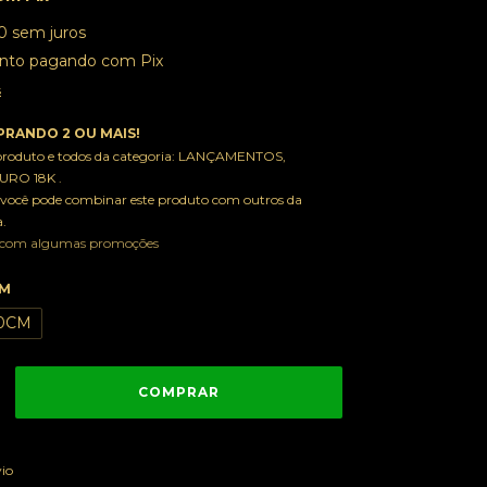
0
sem juros
nto
pagando com Pix
s
RANDO 2 OU MAIS!
 produto e todos da categoria: LANÇAMENTOS,
RO 18K .
você pode combinar este produto com outros da
.
 com algumas promoções
CM
0CM
ALTERAR CEP
 CEP:
vio