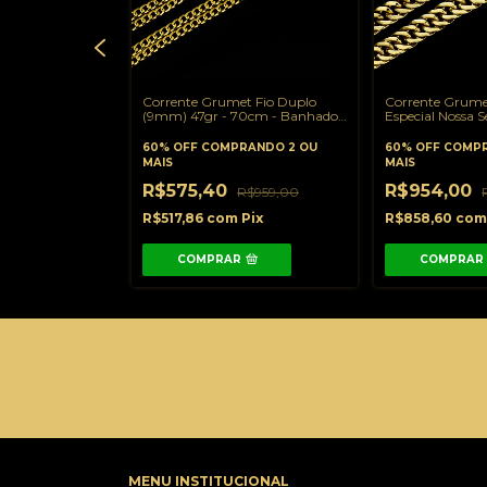
et Dupla (4mm)
Corrente Grumet Fio Duplo
Corrente Grume
u 70cm -
(9mm) 47gr - 70cm - Banhado
Especial Nossa 
o 18K
a Ouro 18K
159gr - 60cm o
Banhado a Ouro
ANDO 2 OU
60% OFF
COMPRANDO 2 OU
60% OFF
COMPR
MAIS
MAIS
R$575,40
R$954,00
$519,00
R$959,00
m
Pix
R$517,86
com
Pix
R$858,60
co
COMPRAR
COMPRAR
MENU INSTITUCIONAL