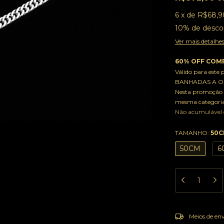
6
x
de
R$68,9
10% de desco
Ver mais detalhe
60% OFF COMP
Válido para este
BANHADAS A OU
Nesta promoção 
mesma categoria
Não acumulável
TAMANHO:
50
50CM
6
Entregas para o
Meios de en