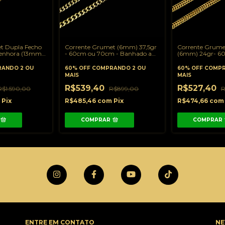
t Dupla Fecho
Corrente Grumet (6mm) 37,5gr
Corrente Grumet
Senhora (13mm)
- 60cm ou 70cm - Banhado a
(6mm) 24gr- 6
u 70cm -
Ouro 18K
Banhado a Ouro
 18K
ANDO 2 OU
60% OFF
COMPRANDO 2 OU
60% OFF
COMPR
MAIS
MAIS
R$539,40
R$527,40
R$1.590,00
R$899,00
R
m
Pix
R$485,46
com
Pix
R$474,66
com
COMPRAR
COMPRAR
ENTRE EM CONTATO
NE