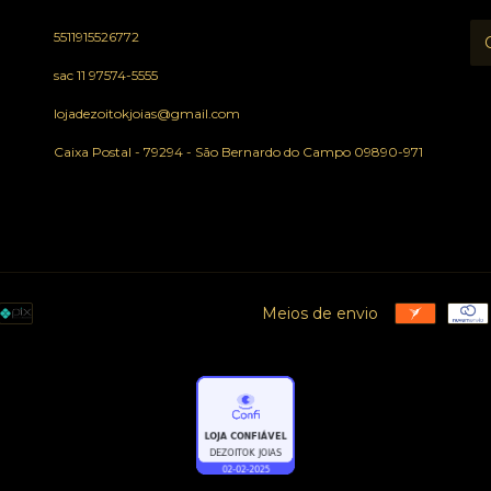
5511915526772
sac 11 97574-5555
lojadezoitokjoias@gmail.com
Caixa Postal - 79294 - São Bernardo do Campo 09890-971
Meios de envio