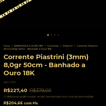
Início
>
BANHADAS A OURO 18K
>
Correntes
>
Piastrini
>
Corrente Piastrini
(3mm) 8,0gr 50cm - Banhado a Ouro 18K
Corrente Piastrini (3mm)
8,0gr 50cm - Banhado a
Ouro 18K
SKU:
C179
R$227,40
R$379,00
O desconto pode mudar ao ser combinado com outras promoções.
R$204,66
com
Pix