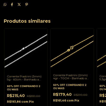
Produtos similares
Corrente Piastrini (2mm)
Corr
Corrente Piastrini (3mm)
4gr - 70CM - Banhado a
9,5g
9g - 60cm - Banhado a
Ouro 18k
Banh
Prata 925
60% OFF
COMPRANDO 2
60%
60% OFF
COMPRANDO 2
OU MAIS
OU M
OU MAIS
R$179,40
R$299,00
R$
R$215,40
R$359,00
R$161,46
com
Pix
R$1
R$193,86
com
Pix