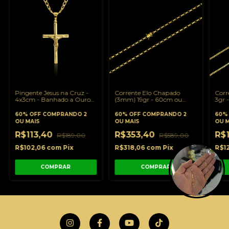
Pingente Jesus na Cruz -
Corrente Elo Chapado
Corr
4x3cm - Banhado a Ouro
(3mm) 19gr - 60cm ou
3gr 
18K
70cm - Banhado a Ouro
Banh
18K
60% OFF
COMPRANDO 2
60% OFF
COMPRANDO 2
60%
OU MAIS
OU MAIS
OU M
R$113,40
R$353,40
R$
R$189,00
R$589,00
R$102,06
com
Pix
R$318,06
com
Pix
R$1
COMPRAR