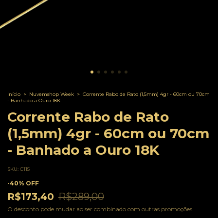
Início
>
Nuvemshop Week
>
Corrente Rabo de Rato (1,5mm) 4gr - 60cm ou 70cm
- Banhado a Ouro 18K
Corrente Rabo de Rato
(1,5mm) 4gr - 60cm ou 70cm
- Banhado a Ouro 18K
SKU:
C115
-
40
%
OFF
R$173,40
R$289,00
O desconto pode mudar ao ser combinado com outras promoções.