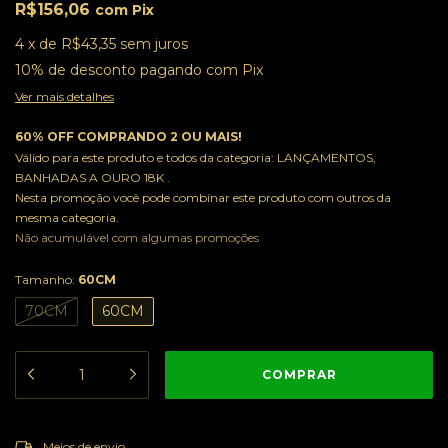
R$156,06
com
Pix
4
x
de
R$43,35
sem juros
10% de desconto
pagando com Pix
Ver mais detalhes
60% OFF COMPRANDO 2 OU MAIS!
Válido para este produto e todos da categoria: LANÇAMENTOS,
BANHADAS A OURO 18K .
Nesta promoção você pode combinar este produto com outros da
mesma categoria.
Não acumulável com algumas promoções
Tamanho:
60CM
70CM
60CM
ALTERAR CEP
Entregas para o CEP:
Meios de envio