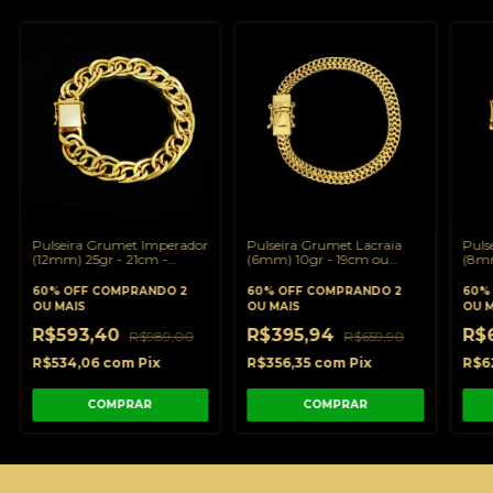
Pulseira Grumet Imperador
Pulseira Grumet Lacraia
Puls
(12mm) 25gr - 21cm -
(6mm) 10gr - 19cm ou
(8mm
Banhado a Ouro 18K
21cm - Banhado a Ouro
21cm
18K
18K
60% OFF
COMPRANDO 2
60% OFF
COMPRANDO 2
60%
OU MAIS
OU MAIS
OU M
R$593,40
R$395,94
R$
R$989,00
R$659,90
R$534,06
com
Pix
R$356,35
com
Pix
R$6
COMPRAR
COMPRAR