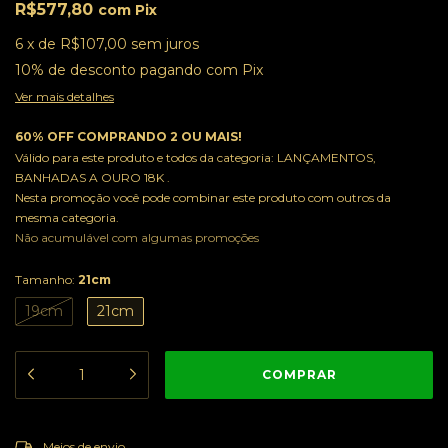
R$577,80
com
Pix
6
x
de
R$107,00
sem juros
10% de desconto
pagando com Pix
Ver mais detalhes
60% OFF COMPRANDO 2 OU MAIS!
Válido para este produto e todos da categoria: LANÇAMENTOS,
BANHADAS A OURO 18K .
Nesta promoção você pode combinar este produto com outros da
mesma categoria.
Não acumulável com algumas promoções
Tamanho:
21cm
19cm
21cm
ALTERAR CEP
Entregas para o CEP:
Meios de envio