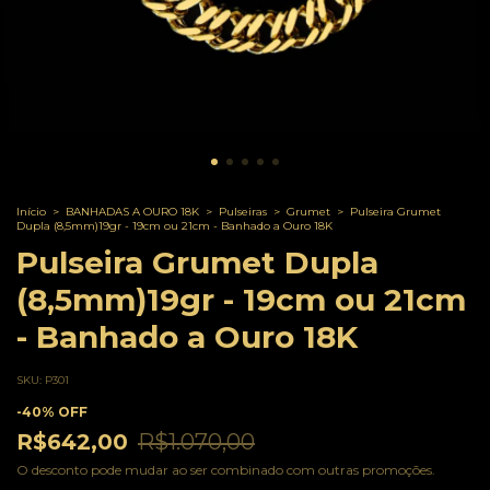
Início
>
BANHADAS A OURO 18K
>
Pulseiras
>
Grumet
>
Pulseira Grumet
Dupla (8,5mm)19gr - 19cm ou 21cm - Banhado a Ouro 18K
Pulseira Grumet Dupla
(8,5mm)19gr - 19cm ou 21cm
- Banhado a Ouro 18K
SKU:
P301
-
40
%
OFF
R$642,00
R$1.070,00
O desconto pode mudar ao ser combinado com outras promoções.