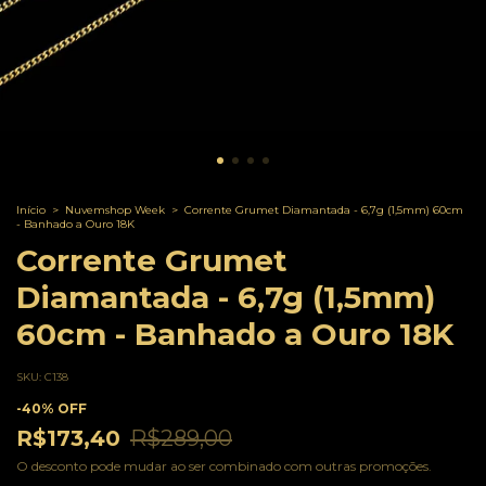
Início
>
Nuvemshop Week
>
Corrente Grumet Diamantada - 6,7g (1,5mm) 60cm
- Banhado a Ouro 18K
Corrente Grumet
Diamantada - 6,7g (1,5mm)
60cm - Banhado a Ouro 18K
SKU:
C138
-
40
%
OFF
R$173,40
R$289,00
O desconto pode mudar ao ser combinado com outras promoções.