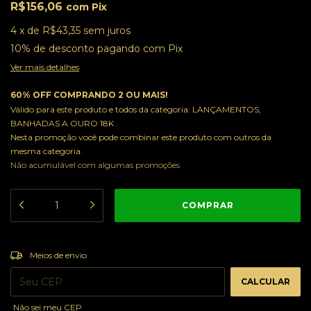
R$156,06
com
Pix
4
x
de
R$43,35
sem juros
10% de desconto
pagando com Pix
Ver mais detalhes
60% OFF COMPRANDO 2 OU MAIS!
Válido para este produto e todos da categoria: LANÇAMENTOS,
BANHADAS A OURO 18K .
Nesta promoção você pode combinar este produto com outros da
mesma categoria.
Não acumulável com algumas promoções
ALTERAR CEP
Entregas para o CEP:
Meios de envio
CALCULAR
Não sei meu CEP