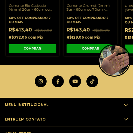
Corrente Elo Cadeado
Corrente Grumet (2mm)
Puls
(4mm) 20gr - 60cm ou
3gr - 60cm ou 70cm -
(3mm
70cm - Banhado a Ouro
Banhado a Ouro 18K
Banh
18K
60% OFF
COMPRANDO 2
60% OFF
COMPRANDO 2
60%
OU MAIS
OU MAIS
OU M
R$413,40
R$143,40
R$
R$689,00
R$239,00
R$372,06
com
Pix
R$129,06
com
Pix
R$1
COMPRAR
COMPRAR
MENU INSTITUCIONAL
ENTRE EM CONTATO